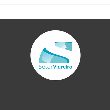
Instalamos o
Curs
Envidraçamento de Sacada
envi
sem Roldana da King
grát