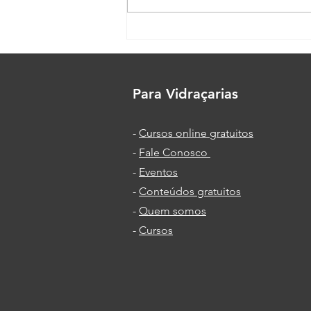
Colagem de
Envidraçamento de Sacadas
sem Roldanas
Para Vidraçarias
-
Cursos online gratuitos
-
Fale Conosco
-
Eventos
-
Conteúdos gratuitos
-
Quem somos
-
Cursos