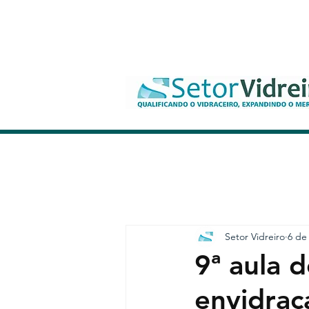
Setor Vidreiro
6 de
9ª aula 
envidraç