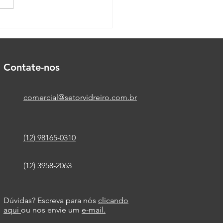
o express de
draçamento de sacadas
is
Contate-nos
comercial@setorvidreiro.com.br
(12) 98165-0310
(12) 3958-2063
Dúvidas? Escreva para nós
clicando
aqui
ou nos envie um
e-mail.