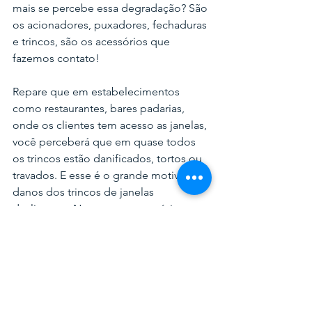
mais se percebe essa degradação? São 
os acionadores, puxadores, fechaduras 
e trincos, são os acessórios que 
fazemos contato! 
Repare que em estabelecimentos 
como restaurantes, bares padarias, 
onde os clientes tem acesso as janelas, 
você perceberá que em quase todos 
os trincos estão danificados, tortos ou 
travados. E esse é o grande motivo dos 
danos dos trincos de janelas 
deslizantes. Nesse caso, uma ótima 
sacada é oferecer o trinco 1335 da AL 
Indústria, que tem uma trava que não 
permite que os clientes girem o pino 
até soltar e a mola sair. 
Outro trinco sempre muito danificado 