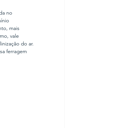
da no 
ínio 
to, mais 
mo, vale 
inização do ar. 
sa ferragem 