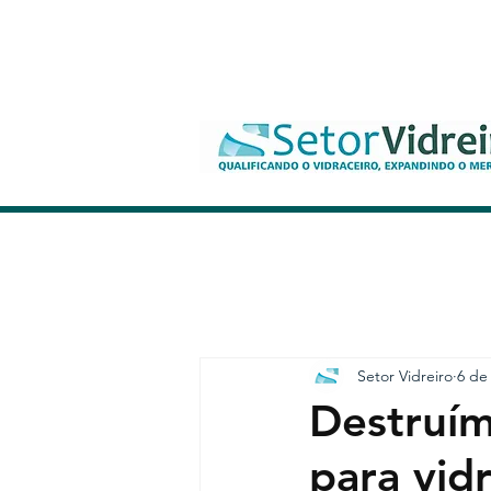
Setor Vidreiro
6 de
Destruí
para vid