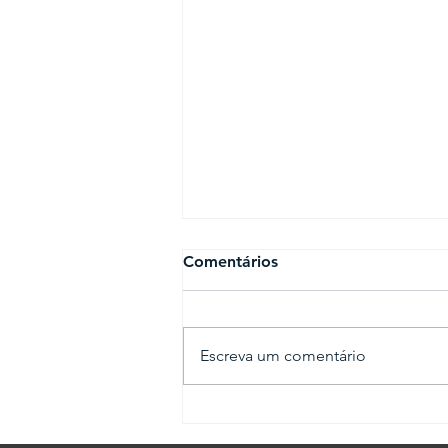
Comentários
Escreva um comentário
Vidraceiro! Saiba como
agregar valor em seus