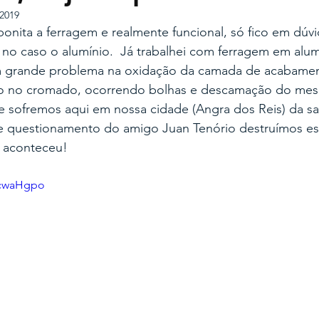
 2019
bonita a ferragem e realmente funcional, só fico em dúvi
no caso o alumínio.  Já trabalhei com ferragem em alum
m grande problema na oxidação da camada de acabamen
do no cromado, ocorrendo bolhas e descamação do mes
 sofremos aqui em nossa cidade (Angra dos Reis) da sal
te questionamento do amigo Juan Tenório destruímos es
 aconteceu! 
vcwaHgpo