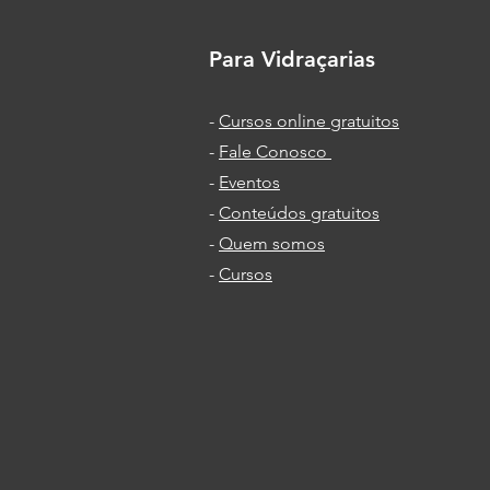
envidraçamentos - 4ª aula
Para Vidraçarias
-
Cursos online gratuitos
-
Fale Conosco
-
Eventos
-
Conteúdos gratuitos
-
Quem somos
-
Cursos