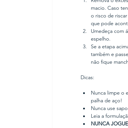
Remova o excess
macio. Caso ten
o risco de risca
que pode acont
Umedeça com ág
espelho.
Se a etapa acim
também e passe 
não fique manc
Dicas:
Nunca limpe o e
palha de aço!
Nunca use sapon
Leia a formulaç
NUNCA JOGU