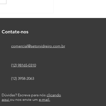
cas para personalizar
s do espelho
Contate-nos
comercial@setorvidreiro.com.br
(12) 98165-0310
(12) 3958-2063
Dúvidas? Escreva para nós
clicando
aqui
ou nos envie um
e-mail.