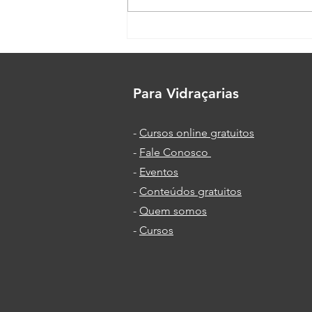
Você cola espelho com
silicone?
Para Vidraçarias
-
Cursos online gratuitos
-
Fale Conosco
-
Eventos
-
Conteúdos gratuitos
-
Quem somos
-
Cursos