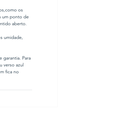
os,como os 
em um ponto de 
ntido aberto.
os umidade, 
garantia. Para 
u verso azul 
m fica no 