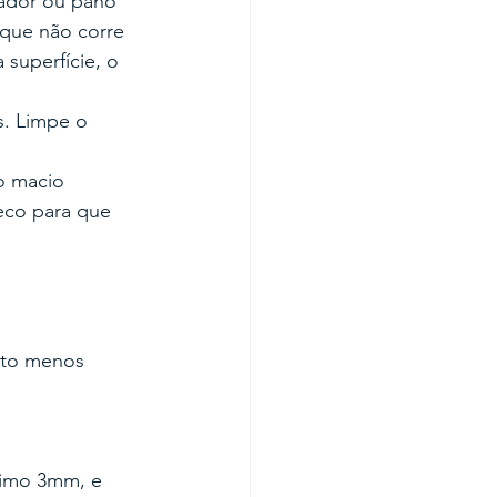
ador ou pano 
rque não corre 
superfície, o 
. Limpe o 
o macio 
eco para que 
ito menos 
nimo 3mm, e 