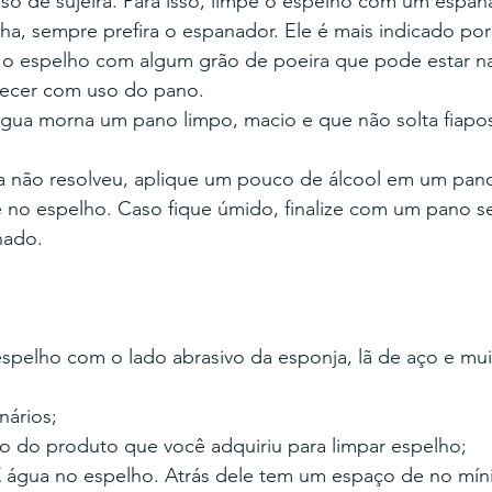
o de sujeira. Para isso, limpe o espelho com um espan
ha, sempre prefira o espanador. Ele é mais indicado po
r o espelho com algum grão de poeira que pode estar na 
ecer com uso do pano.
ua morna um pano limpo, macio e que não solta fiapos
a não resolveu, aplique um pouco de álcool em um pan
no espelho. Caso fique úmido, finalize com um pano s
hado.
spelho com o lado abrasivo da esponja, lã de aço e mu
ários;
ão do produto que você adquiriu para limpar espelho;
E
 água no espelho. Atrás dele tem um espaço de no mí