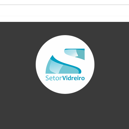
Resumo Beneficiamento de
5 di
Espelhos - Final
atrá