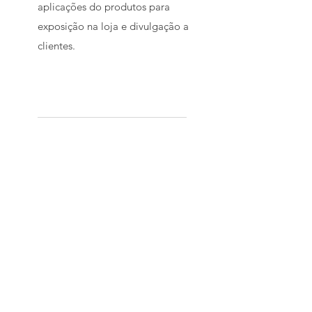
aplicações do produtos para
exposição na loja e divulgação a
clientes.
O QUE FALAM SOBRE NÓS
"Nossa bandeira é o vidro! Com
essa frase e todo o seu
conhecimento, o Gabriel promove
um momento único entre o
temperador e o Vidraceiro na busca
pela excelência para o nosso
mercado
Cícero Rabelo - Amazon Temper
Fortaleza - CE