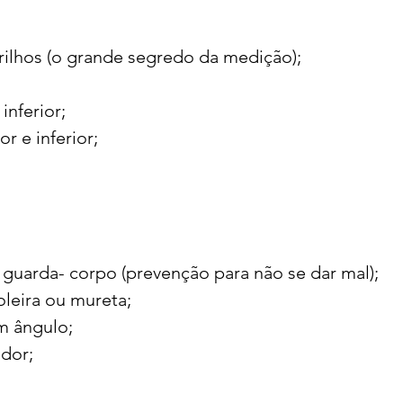
rilhos (o grande segredo da medição);
inferior;
r e inferior;
 guarda- corpo (prevenção para não se dar mal);
oleira ou mureta;
m ângulo;
dor;