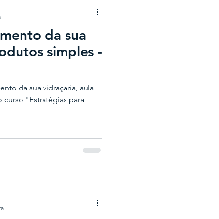
a
amento da sua
odutos simples -
to da sua vidraçaria, aula
o curso "Estratégias para
ra