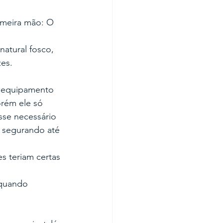
imeira mão: O 
natural fosco, 
es. 
m equipamento 
orém ele só 
sse necessário 
e segurando até 
s teriam certas 
 quando 