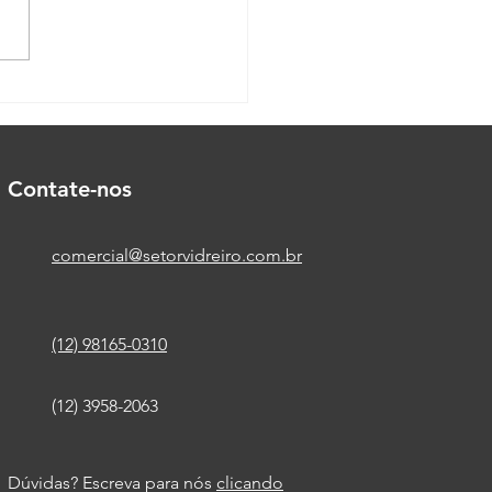
as Pivotantes: Como
ar os problemas mais
uns
Contate-nos
comercial@setorvidreiro.com.br
(12) 98165-0310
(12) 3958-2063
Dúvidas? Escreva para nós
clicando