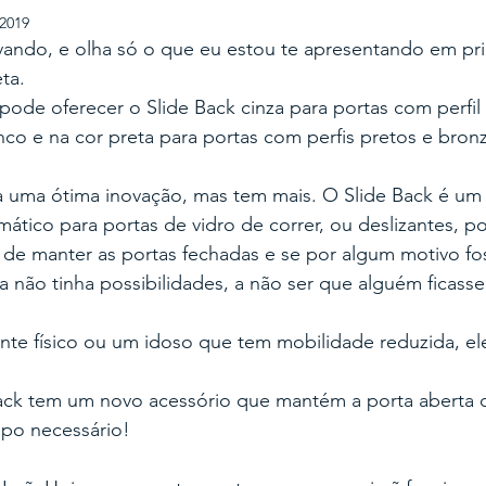
 2019
ovando, e olha só o que eu estou te apresentando em pr
ta.
pode oferecer o Slide Back cinza para portas com perfil 
anco e na cor preta para portas com perfis pretos e bronz
eria uma ótima inovação, mas tem mais. O Slide Back é u
tico para portas de vidro de correr, ou deslizantes, p
e de manter as portas fechadas e se por algum motivo fo
a não tinha possibilidades, a não ser que alguém ficass
te físico ou um idoso que tem mobilidade reduzida, ele
Back tem um novo acessório que mantém a porta aberta
mpo necessário!