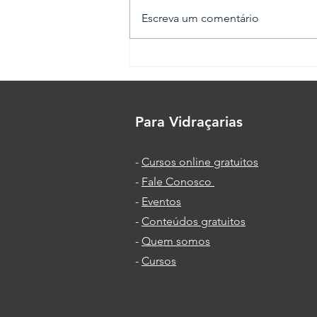
Escreva um comentário
Porta Certa, todo vidraceiro
precisa saber disso!
Para Vidraçarias
-
Cursos online gratuitos
-
Fale Conosco
-
Eventos
-
Conteúdos gratuitos
-
Quem somos
-
Cursos