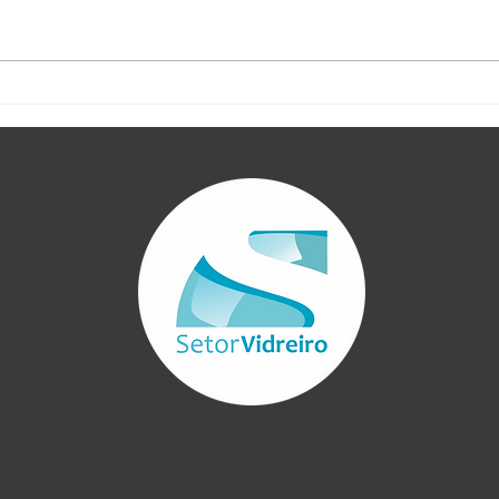
Vidraceiro, evite erros no
Port
aperto dos parafusos
evit
com