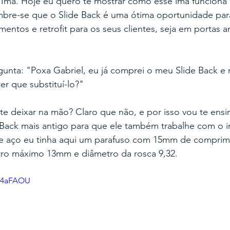
 Imã. Hoje eu quero te mostrar como esse imã funciona 
mbre-se que o Slide Back é uma ótima oportunidade para
ntos e retrofit para os seus clientes, seja em portas an
gunta: "Poxa Gabriel, eu já comprei o meu Slide Back e
er que substituí-lo?"
te deixar na mão? Claro que não, e por isso vou te ens
 Back mais antigo para que ele também trabalhe com o i
e aço eu tinha aqui um parafuso com 15mm de comprime
ro máximo 13mm e diâmetro da rosca 9,32. 
UZ4aFAOU