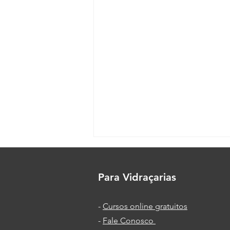
Para Vidraçarias
-
Cursos online gratuitos
-
Fale Conosco