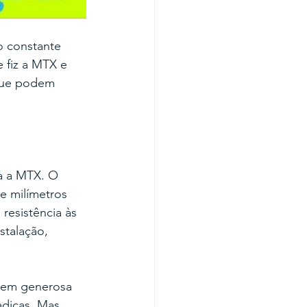
 constante 
 fiz a MTX e 
que podem 
a a MTX. O 
e milímetros 
resistência às 
stalação, 
 bem generosa 
adiças. Mas 