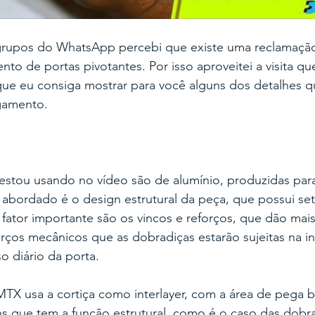
upos do WhatsApp percebi que existe uma reclamação
to de portas pivotantes. Por isso aproveitei a visita que
que eu consiga mostrar para você
alguns dos detalhes 
gamento.
 estou usando no vídeo são de alumínio, produzidas par
 abordado é o design estrutural da peça, que possui set
fator importante são os vincos e reforços, que dão mais 
orços mecânicos que as dobradiças estarão sujeitas na in
o diário da porta.
 MTX usa a cortiça como interlayer, com a área de pega
ns que tem a função estrutural, como é o caso das dobr