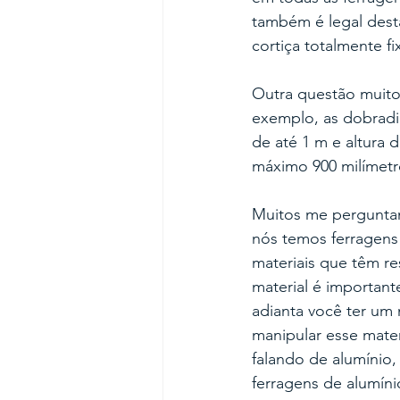
também é legal desta
cortiça totalmente fi
Outra questão muito
exemplo, as dobradiç
de até 1 m e altura
máximo 900 milímetr
Muitos me perguntam 
nós temos ferragens 
materiais que têm r
material é importan
adianta você ter um
manipular esse mate
falando de alumínio
ferragens de alumínio