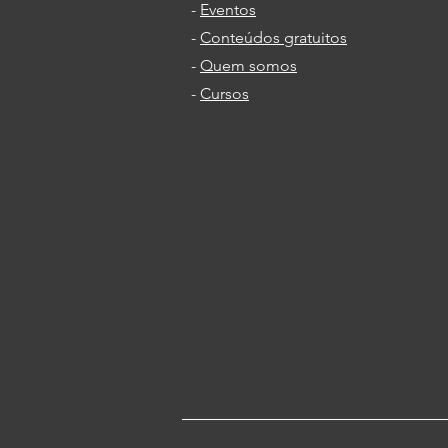
-
Eventos
Porta Certa, todo vidraceiro
precisa saber disso!
-
Conteúdos gratuitos
-
Quem somos
-
Cursos