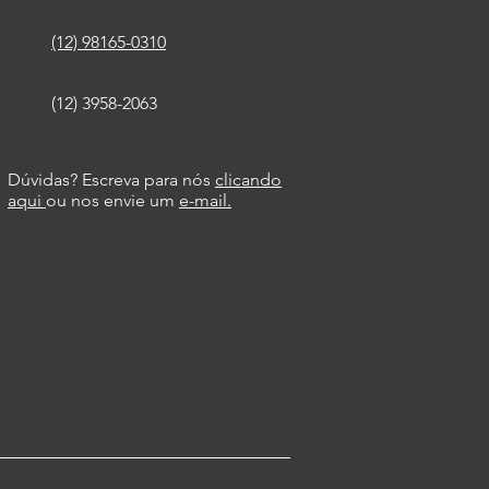
 que você também se
ou um vidraceiro
(12) 98165-0310
onizado?
(12) 3958-2063
Dúvidas? Escreva para nós
clicando
aqui
ou nos envie um
e-mail.