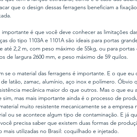
car que o design dessas ferragens beneficiam a fixação
xada. 
 importante é que você deve conhecer as limitações das
as do tipo 1103A e 1101A são ideais para portas grande
 de até 2,2 m, com peso máximo de 55kg, ou para portas
os de largura 2600 mm, e peso máximo de 59 quilos.
se o material das ferragens é importante. E o que eu d
de latão, zamac, alumínio, aço inox e polímero. Óbvio 
esistência mecânica maior do que outros. Mas o que eu 
te sim, mas mais importante ainda é o processo de prod
 material muito resistente mecanicamente se a empresa 
rial ou se acontece algum tipo de contaminação. E já q
, você precisa saber que existem duas formas de produç
 mais utilizadas no Brasil: coquilhado e injetado.