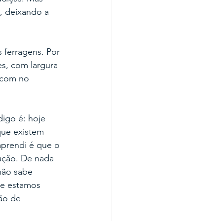
, deixando a 
 ferragens. Por 
s, com largura 
 com no 
igo é: hoje 
que existem 
aprendi é que o 
ução. De nada 
não sabe 
ue estamos 
ão de 