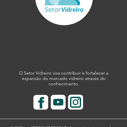
Vidraceiro, evite erros no
Será
aperto dos parafusos
torn
padr
O Setor Vidreiro visa contribuir e fortalecer a
expansão do mercado vidreiro através do
conhecimento.